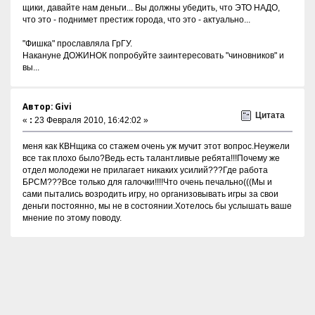
щики, давайте нам деньги... Вы должны убедить, что ЭТО НАДО,
что это - поднимет престиж города, что это - актуально...
"Фишка" прославляла ГрГУ.
Накануне ДОЖИНОК попробуйте заинтересовать "чиновников" и
вы...
Автор: Givi
Цитата
«
:
23 Февраля 2010, 16:42:02 »
меня как КВНщика со стажем очень уж мучит этот вопрос.Неужели
все так плохо было?Ведь есть талантливые ребята!!!Почему же
отдел молодежи не прилагает никаких усилий???Где работа
БРСМ???Все только для галочки!!!!Что очень печально(((Мы и
сами пытались возродить игру, но организовывать игры за свои
деньги постоянно, мы не в состоянии.Хотелось бы услышать ваше
мнение по этому поводу.