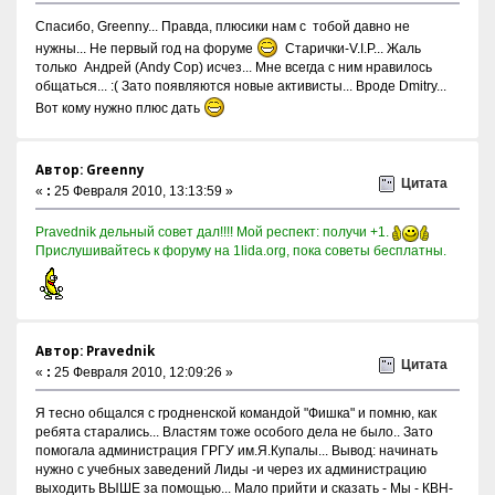
Спасибо, Greenny... Правда, плюсики нам с тобой давно не
нужны... Не первый год на форуме
Старички-V.I.P... Жаль
только Андрей (Andy Cop) исчез... Мне всегда с ним нравилось
общаться... :( Зато появляются новые активисты... Вроде Dmitry...
Вот кому нужно плюс дать
Автор: Greenny
Цитата
«
:
25 Февраля 2010, 13:13:59 »
Pravednik дельный совет дал!!!! Мой респект: получи +1.
Прислушивайтесь к форуму на 1lida.org, пока советы бесплатны.
Автор: Pravednik
Цитата
«
:
25 Февраля 2010, 12:09:26 »
Я тесно общался с гродненской командой "Фишка" и помню, как
ребята старались... Властям тоже особого дела не было.. Зато
помогала администрация ГРГУ им.Я.Купалы... Вывод: начинать
нужно с учебных заведений Лиды -и через их администрацию
выходить ВЫШЕ за помощью... Мало прийти и сказать - Мы - КВН-