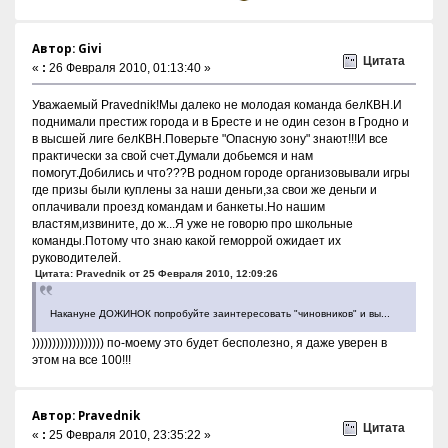
Автор: Givi
Цитата
«
:
26 Февраля 2010, 01:13:40 »
Уважаемый Pravednik!Мы далеко не молодая команда белКВН.И
поднимали престиж города и в Бресте и не один сезон в Гродно и
в высшей лиге белКВН.Поверьте "Опасную зону" знают!!!И все
практически за свой счет.Думали добьемся и нам
помогут.Добились и что???В родном городе организовывали игры
где призы были куплены за наши деньги,за свои же деньги и
оплачивали проезд командам и банкеты.Но нашим
властям,извините, до ж...Я уже не говорю про школьные
команды.Потому что знаю какой геморрой ожидает их
руководителей.
Цитата: Pravednik от 25 Февраля 2010, 12:09:26
Накануне ДОЖИНОК попробуйте заинтересовать "чиновников" и вы...
)))))))))))))))))) по-моему это будет бесполезно, я даже уверен в
этом на все 100!!!
Автор: Pravednik
Цитата
«
:
25 Февраля 2010, 23:35:22 »