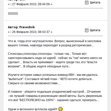
Цитата
«
:
27 Февраля 2010, 09:44:56 »
))))))))))
Автор: Pravednik
Цитата
«
:
26 Февраля 2010, 08:43:37 »
Что ж, тогда итог неутешителен. Вопрос, вынесенный в заголовок
вашего топика, навсегда переходит в разряд риторических....
Спонсоры,спонсоры,спонсоры - только так... Только вот
заинтересовывать надо не идеей - сейчас за "так" ничего никто не
сделает... Власть не принимает - ищите среди тех, кто "власти
вопреки"... В общем, ищите обходные пути...
Изучите истории самых успешных команд КВН - как им удалось
"выбиться". Составьте чёткий план - ЧЕГО хотите добиться...
Сверьте со своими возможностями....
И главное - уберите подальше упаднический настрой... Отчаяние
- не лучший товарищ в реализации своей мечты. Быть уверенным,
что всё "БЕСПОЛЕЗНО на 100%" - заранее сдаться, проиграть...
Удачи и весеннего всплеска идей!!!