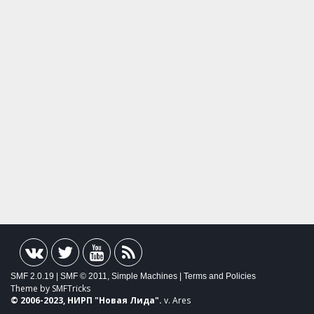
SMF 2.0.19
|
SMF © 2011
,
Simple Machines
|
Terms and Policies
Theme by
SMFTricks
© 2006-2023, НИРП "
Новая Лида
".
v. Ares