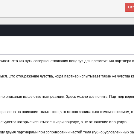
ривать это как пути совершенствования поцелуя для превлечения партнера в
ысл. Это отображение чувства, когда партнер испытывает такие же чувства ка
но описаная выше ответная реакция. Здесь можно все понять. Партнер верен 
правлена на описание только того, что можно заниматься самомазохизмом, с 
е чувства которые испытываешь при поцелуе, а не отношение к поцелую.
ежду двумя партнерами при соприкосании частей тела (губ) обусловленнных з