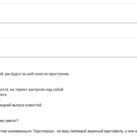
й, как будто за ней гонится преступник.
ается, не теряет контроля над собой.
уете.
.
ледний выпуск новостей.
к же умело?
ем этим занимаешься. Партнерша - не ваш любимый жареный картофель, у нее 