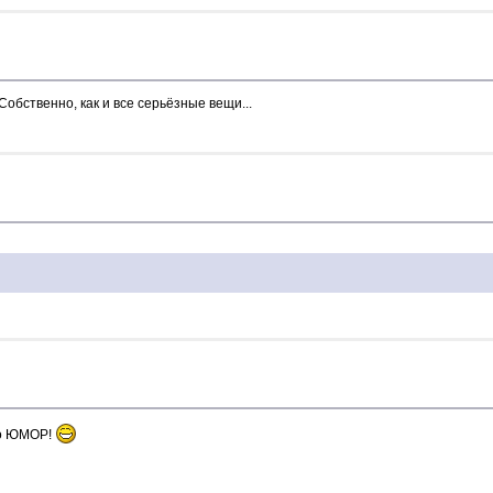
обственно, как и все серьёзные вещи...
это ЮМОР!