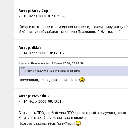
Автор: Andy Cop
«
:
15 Июля 2008, 01:31:45 »
Юмор и секс - вещи взаимодополняющие и, - взаимовыручающие! С
И чё я могу ещё добавить к реплике Праведника? Ну, - раз... ;-)
Автор: dklas
«
:
14 Июля 2008, 10:36:11 »
Цитата: Pravednik от 11 Июля 2008, 02:01:56
- После поцелуя она вся в ваших слюнях.
Насмешили, праведник, насмешили!
Автор: Pravednik
«
:
14 Июля 2008, 08:40:11 »
Это и есть ПРО, особый мегаПРО, про который все думают, что 
Кстати, в каждой шутке есть доля правды.
Поэтому, задумайтесь, "дети" мои!