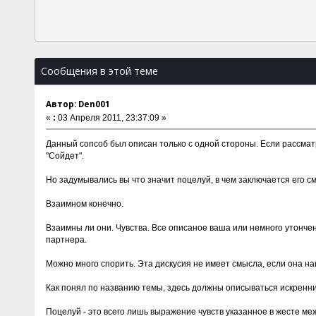
Сообщения в этой теме
Автор: Den001
«
:
03 Апреля 2011, 23:37:09 »
Данный сопсоб был описан только с одной стороны. Если рассмат
"Сойдет".
Но задумывались вы что значит поцелуй, в чем заключается его см
Взаимном конечно.
Взаимны ли они. Чувства. Все описаное ваша или немного утончен
партнера.
Можно много спорить. Эта дискусия не имеет смысла, если она на
Как понял по названию темы, здесь должны описываться искренни
Поцелуй - это всего лишь выражение чувств указанное в жесте м