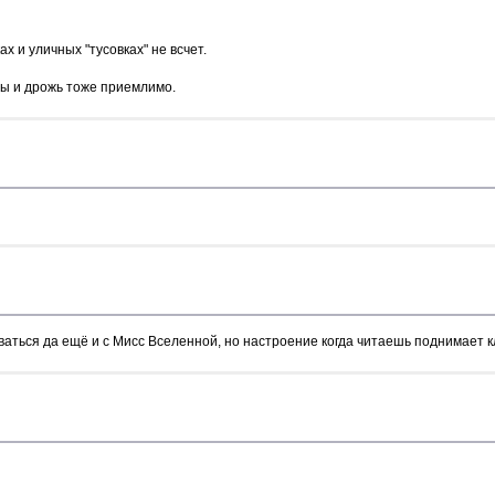
х и уличных "тусовках" не всчет.
аты и дрожь тоже приемлимо.
аться да ещё и с Мисс Вселенной, но настроение когда читаешь поднимает к