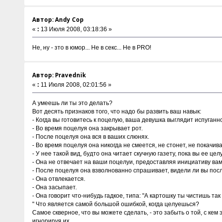
Автор: Andy Cop
«
:
13 Июля 2008, 03:18:36 »
Не, ну - зто в юмор... Не в секс... Не в PRO!
Автор: Pravednik
«
:
11 Июля 2008, 02:01:56 »
А умеешь ли ты это делать?
Вот десять признаков того, что надо бы развить ваш навык:
- Когда вы готовитесь к поцелую, ваша девушка выглядит испуганно
- Во время поцелуя она закрывает рот.
- После поцелуя она вся в ваших слюнях.
- Во время поцелуя она никогда не смеется, не стонет, не покачив
- У нее такой вид, будто она читает скучную газету, пока вы ее цел
- Она не отвечает на ваши поцелуи, предоставляя инициативу вам
- После поцелуя она взволнованно спрашивает, видели ли вы пос
- Она отвлекается.
- Она засыпает.
- Она говорит что-нибудь гадкое, типа: "А картошку ты чистишь та
" Что является самой большой ошибкой, когда целуешься?
Самое скверное, что вы можете сделать, - это забыть о той, с к
игнорируя их.