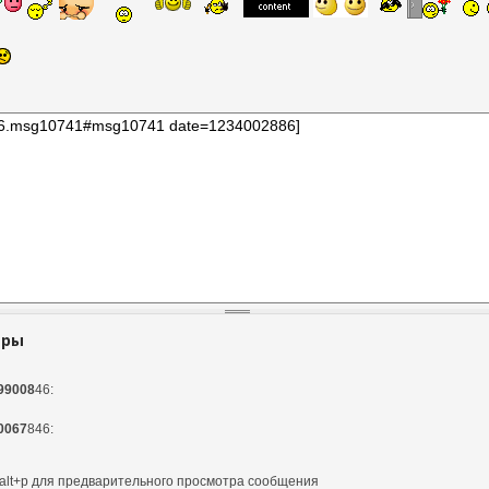
тры
99008
46:
0067
846:
и alt+p для предварительного просмотра сообщения